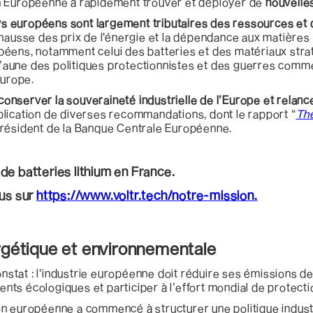
n Européenne à rapidement trouver et déployer de
nouvelle
ays européens sont largement tributaires des ressources et d
 hausse des prix de l'énergie et la dépendance aux matières
éens, notamment celui des batteries et des matériaux strat
aune des politiques protectionnistes et des guerres comme
Europe.
conserver la souveraineté industrielle de l’Europe et relanc
lication de diverses recommandations, dont le rapport “
The
 président de la Banque Centrale Européenne.
 de batteries lithium en France.
ous sur
https://www.voltr.tech/notre-mission.
rgétique et environnementale
constat : l'industrie européenne doit réduire ses émissions
ts écologiques et participer à l’effort mondial de protecti
n européenne a commencé à structurer une politique industri