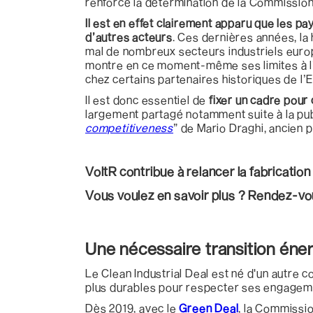
renforcé la détermination de la Commissio
Il est en effet clairement apparu que les p
d’autres acteurs
. Ces dernières années, la
mal de nombreux secteurs industriels europ
montre en ce moment-même ses limites à l’
chez certains partenaires historiques de l’
Il est donc essentiel de
fixer un cadre pour 
largement partagé notamment suite à la pub
competitiveness
” de Mario Draghi, ancien
VoltR contribue à relancer la fabrication
Vous voulez en savoir plus ? Rendez-v
Une nécessaire transition éne
Le Clean Industrial Deal est né d'un autre 
plus durables pour respecter ses engagemen
Dès 2019, avec le
Green Deal
, la Commissio