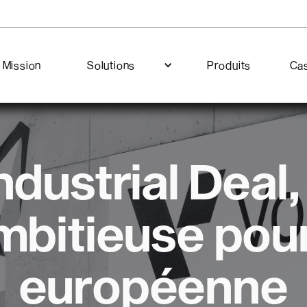
Mission
Solutions
Produits
Cas
dustrial Deal,
mbitieuse pour 
européenne