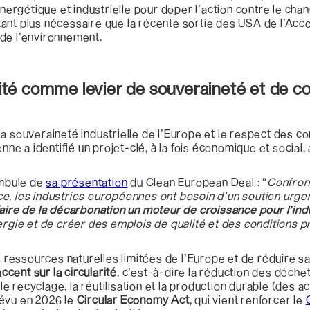
énergétique et industrielle pour doper l’action contre le ch
’autant plus nécessaire que la récente sortie des USA de l’A
 de l’environnement.
rité comme levier de souveraineté et de c
a souveraineté industrielle de l’Europe et le respect des c
 a identifié un projet-clé, à la fois économique et social, 
mbule de
sa présentation
du Clean European Deal : “
Confron
e, les industries européennes ont besoin d’un soutien urgen
faire de la décarbonation un moteur de croissance pour l’in
ergie et de créer des emplois de qualité et des conditions p
es ressources naturelles limitées de l’Europe et de réduire
accent sur la circularité
, c’est-à-dire la réduction des déche
 recyclage, la réutilisation et la production durable (des a
révu en 2026 le
Circular Economy Act
, qui vient renforcer le