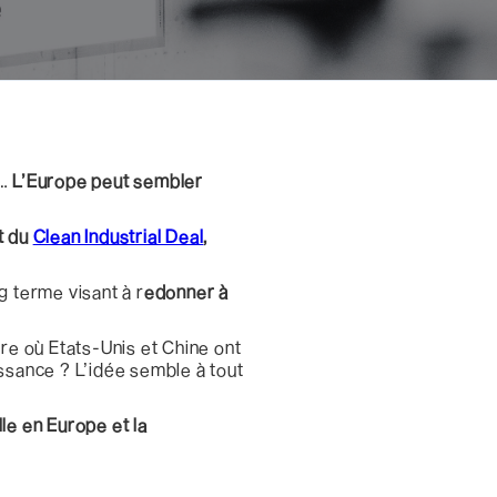
e…
L’Europe peut sembler
et du
Clean Industrial Deal
,
ng terme visant à r
edonner à
ure où Etats-Unis et Chine ont
issance ? L’idée semble à tout
le en Europe et la