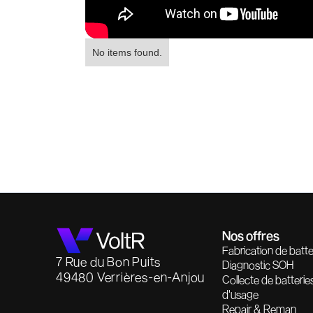
No items found.
Nos offres
Fabrication de batte
7 Rue du Bon Puits
Diagnostic SOH
49480 Verrières-en-Anjou
Collecte de batterie
d'usage
Repair & Reman