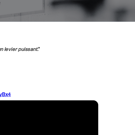
n levier puissant
.”
7yBx4