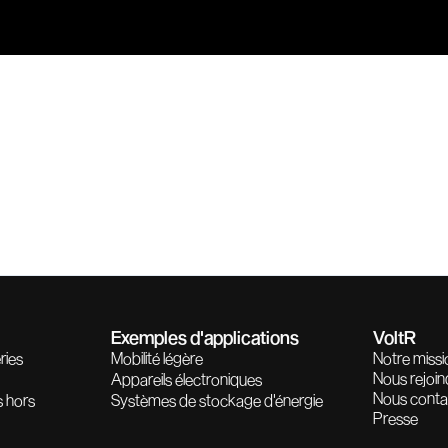
Exemples d'applications
VoltR
ries
Mobilité légère
Notre missi
Nous rejoin
Appareils électroniques
Nous conta
s hors
Systèmes de stockage d'énergie
Presse